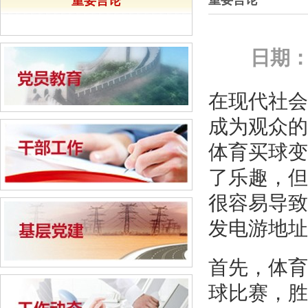
重要言论
重要言论
日期
在现代社会
成为观众的
体育买球变
了乐趣，但
很容易导致
发电游地址
首先，体育
球比赛，胜