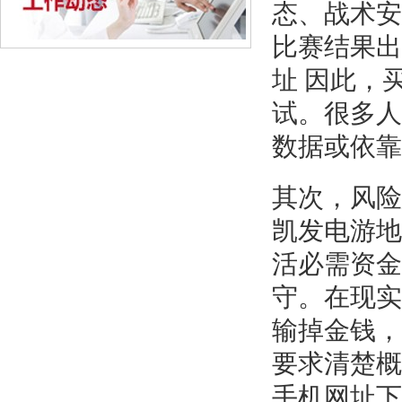
态、战术安
比赛结果出
址
因此，
试。很多人
数据或依靠
其次，风险
凯发电游
活必需资金
守。在现实
输掉金钱，
要求清楚概
手机网址下