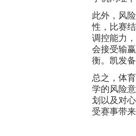
此外，风险
性，比赛结
调控能力，
会接受输赢
衡。
凯发备
总之，体育
学的风险意
划以及对心
受赛事带来