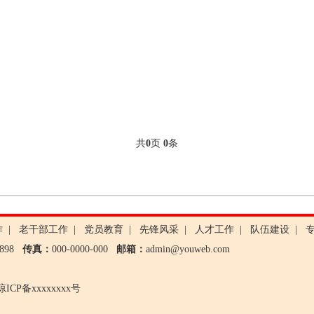
共
0
页
0
条
作
|
老干部工作
|
党员教育
|
先锋风采
|
人才工作
|
队伍建设
|
80898
传真：
000-0000-000
邮箱：
admin@youweb.com
琼ICP备xxxxxxxx号